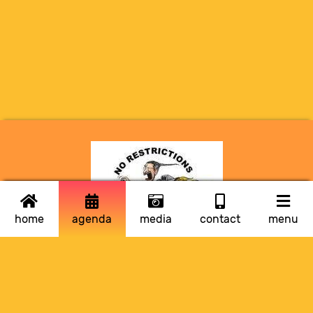
home
agenda
media
contact
menu
Blijf op de hoogte!
Voornaam
*