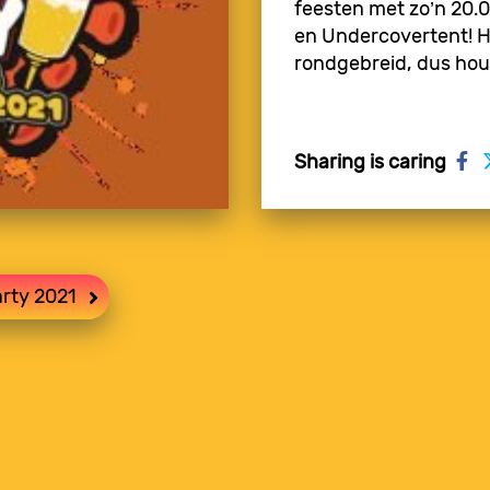
feesten met zo’n 20.
en Undercovertent! 
rondgebreid, dus hou
Sharing is caring
rty 2021