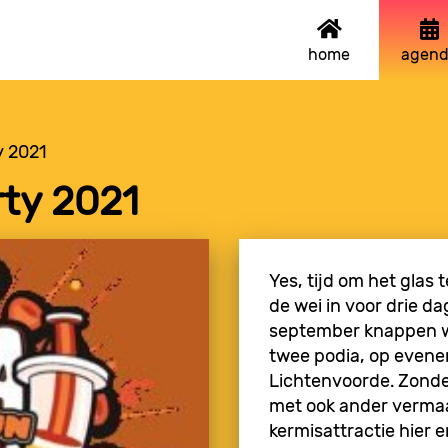
home
agend
 2021
ty 2021
Yes, tijd om het glas
de wei in voor drie da
september knappen we
twee podia, op evene
Lichtenvoorde. Zonde
met ook ander vermaa
kermisattractie hier 