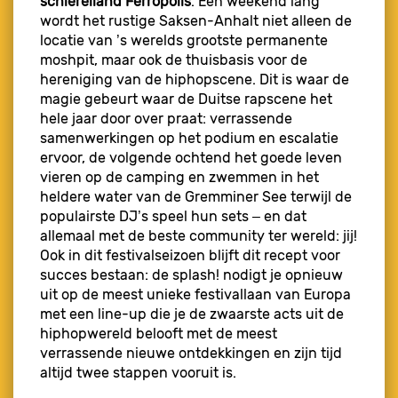
schiereiland Ferropolis
. Een weekend lang
wordt het rustige Saksen-Anhalt niet alleen de
locatie van ’s werelds grootste permanente
moshpit, maar ook de thuisbasis voor de
hereniging van de hiphopscene. Dit is waar de
magie gebeurt waar de Duitse rapscene het
hele jaar door over praat: verrassende
samenwerkingen op het podium en escalatie
ervoor, de volgende ochtend het goede leven
vieren op de camping en zwemmen in het
heldere water van de Gremminer See terwijl de
populairste DJ’s speel hun sets – en dat
allemaal met de beste community ter wereld: jij!
Ook in dit festivalseizoen blijft dit recept voor
succes bestaan: de splash! nodigt je opnieuw
uit op de meest unieke festivallaan van Europa
met een line-up die je de zwaarste acts uit de
hiphopwereld belooft met de meest
verrassende nieuwe ontdekkingen en zijn tijd
altijd twee stappen vooruit is.